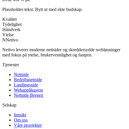
Plassholder‑tekst. Bytt ut med ekte budskap.
Kvalitet
Tydelighet
Håndverk
Ytelse
N
Netivo
Netivo leverer moderne nettsider og skreddersydde webløsninger
med fokus på ytelse, brukervennlighet og fastpris.
Tjenester
Nettside
Bedriftsnettside
Landingsside
Webapplikasjon
Nettside Bergen
Selskap
Innsikt
Om oss
Våre prosjekter