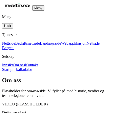
Meny
Meny
Lukk
Tjenester
Nettside
Bedriftsnettside
Landingsside
Webapplikasjon
Nettside
Bergen
Selskap
Innsikt
Om oss
Kontakt
Start priskalkulator
Om oss
Plassholder for om‑oss‑side. Vi fyller på med historie, verdier og
team‑seksjoner etter hvert.
VIDEO (PLASSHOLDER)
Dette tror vi på