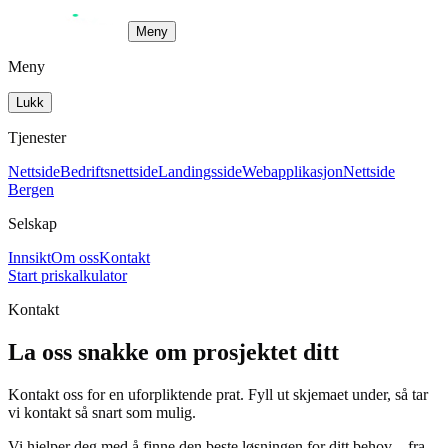
Meny
Meny
Lukk
Tjenester
Nettside
Bedriftsnettside
Landingsside
Webapplikasjon
Nettside
Bergen
Selskap
Innsikt
Om oss
Kontakt
Start priskalkulator
Kontakt
La oss snakke om prosjektet ditt
Kontakt oss for en uforpliktende prat. Fyll ut skjemaet under, så tar
vi kontakt så snart som mulig.
Vi hjelper deg med å finne den beste løsningen for ditt behov – fra