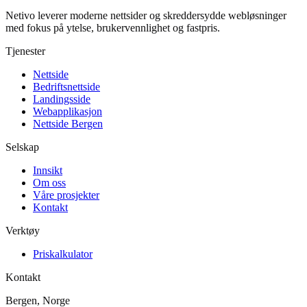
Netivo leverer moderne nettsider og skreddersydde webløsninger
med fokus på ytelse, brukervennlighet og fastpris.
Tjenester
Nettside
Bedriftsnettside
Landingsside
Webapplikasjon
Nettside Bergen
Selskap
Innsikt
Om oss
Våre prosjekter
Kontakt
Verktøy
Priskalkulator
Kontakt
Bergen, Norge