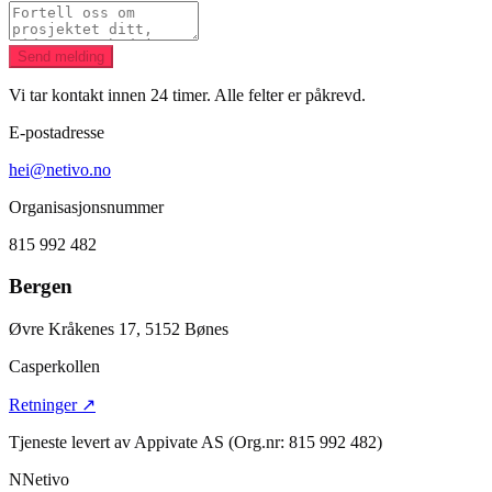
Send melding
Vi tar kontakt innen 24 timer. Alle felter er påkrevd.
E-postadresse
hei@netivo.no
Organisasjonsnummer
815 992 482
Bergen
Øvre Kråkenes 17, 5152 Bønes
Casperkollen
Retninger
↗
Tjeneste levert av
Appivate AS
(Org.nr: 815 992 482)
N
Netivo